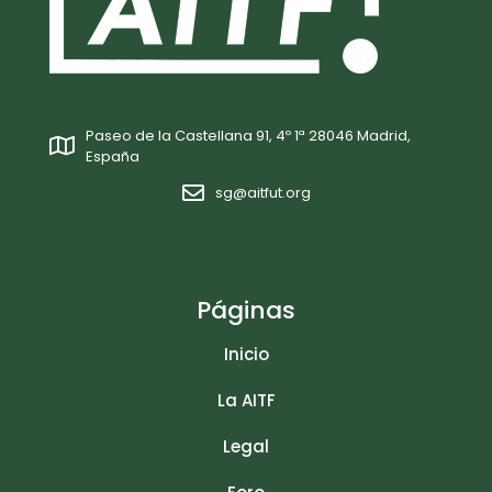
Paseo de la Castellana 91, 4º 1ª 28046 Madrid,
España
sg@aitfut.org
Páginas
Inicio
La AITF
Legal