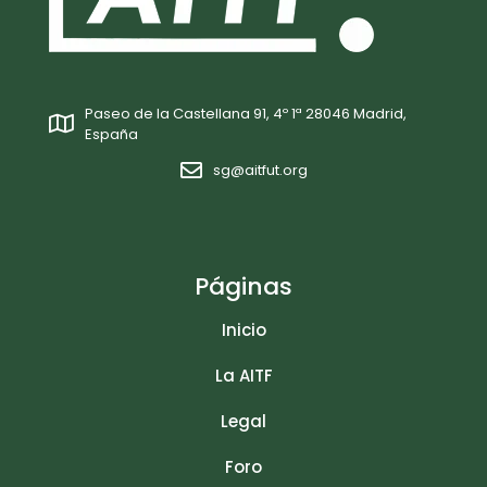
Paseo de la Castellana 91, 4º 1ª 28046 Madrid,
España
sg@aitfut.org
Páginas
Inicio
La AITF
Legal
Foro