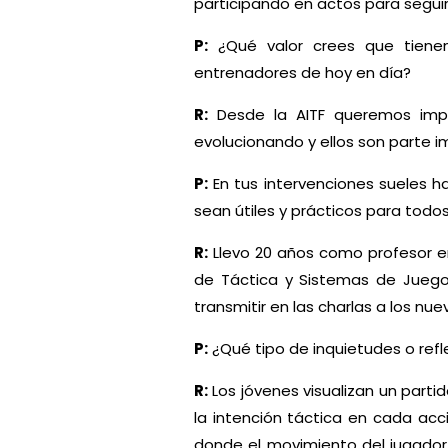
participando en actos para segu
P:
¿Qué valor crees que tienen
entrenadores de hoy en día?
R:
Desde la AITF queremos impul
evolucionando y ellos son parte i
P:
En tus intervenciones sueles h
sean útiles y prácticos para todos
R:
Llevo 20 años como profesor en
de Táctica y Sistemas de Juego.
transmitir en las charlas a los nu
P:
¿Qué tipo de inquietudes o ref
R:
Los jóvenes visualizan un part
la intención táctica en cada ac
donde el movimiento del jugador