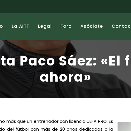
io
La AITF
Legal
Foro
Asóciate
Contac
ta Paco Sáez: «El 
ahora»
cho más que un entrenador con licencia UEFA PRO. Es
do del fútbol con más de 20 años dedicados a la