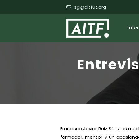
sg@aitfut.org
Inic
Entrevis
Francisco Javier Ruiz Sáez es mu
formador, mentor y un apasiona