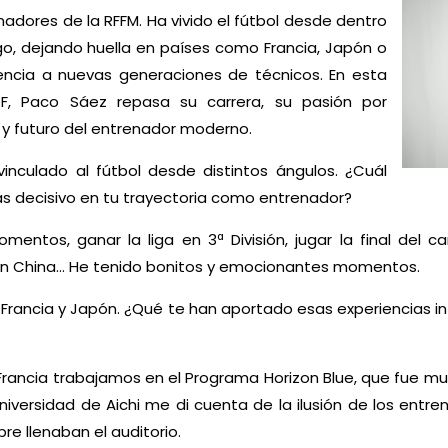
adores de la RFFM. Ha vivido el fútbol desde dentro
go, dejando huella en países como Francia, Japón o
iencia a nuevas generaciones de técnicos. En esta
ITF, Paco Sáez repasa su carrera, su pasión por
e y futuro del entrenador moderno.
inculado al fútbol desde distintos ángulos. ¿Cuál
s decisivo en tu trayectoria como entrenador?
entos, ganar la liga en 3ª División, jugar la final del 
 en China… He tenido bonitos y emocionantes momentos.
ancia y Japón. ¿Qué te han aportado esas experiencias inte
Francia trabajamos en el Programa Horizon Blue, que fue mu
 Universidad de Aichi me di cuenta de la ilusión de los ent
re llenaban el auditorio.