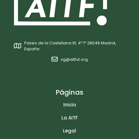
Paseo de la Castellana 91, 4º 1ª 28046 Madrid,
España
sg@aitfut.org
Páginas
Inicio
La AITF
Legal