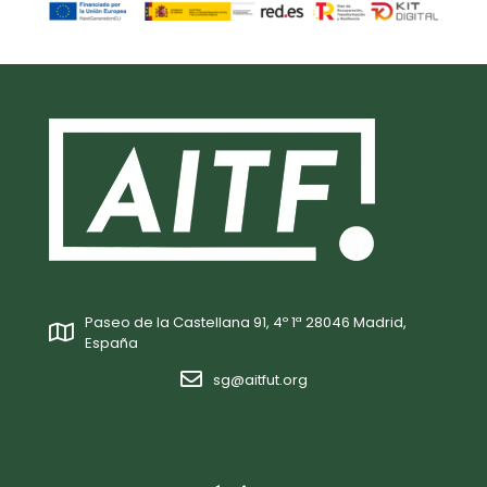
Paseo de la Castellana 91, 4º 1ª 28046 Madrid,
España
sg@aitfut.org