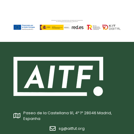
Paseo de la Castellana 91, 4º 1ª 28046 Madrid,
Espanha
sg@aitfut.org