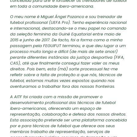
concebida para unir e fortalecer os treinadores de futebol
em toda a comunidade ibero-americana.
O meu nome é Miguel Ángel Pozanco e sou treinador de
futebol profissional (UEFA Pro). Tenho experiência nacional
e internacional, destacando-se o meu papel no comando
da seleção feminina da Guiné Equatorial entre maio de
2015 e junho de 2017. De facto, foi a forma como a minha
passagem pela FEGUIFUT terminou, e que deu lugar a um
processo muito longo e difícil (de mais de sete anos!)
perante diferentes instâncias da justiça desportiva (FIFA,
CAS), até que finalmente consegui fazer valer os meus
direitos. Pois bem, esta (má) sorte processual fez-me
refletir sobre a falta de proteção a que nós, técnicos de
futebol, estamos muitas vezes expostos quando nos
aventuramos a trabalhar fora das nossas fronteiras.
A AITF foi criada com a missão de promover o
desenvolvimento profissional dos técnicos de futebol
ibero-americanos, oferecendo um espaço de
representação, colaboração e defesa dos nossos direitos.
Esta associação pretende ser uma plataforma concebida
por e para técnicos de futebol que oferece aos seus
membros trabalho de representação, serviços de