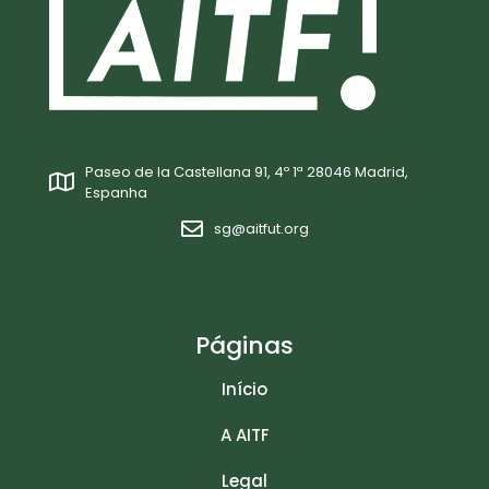
Paseo de la Castellana 91, 4º 1ª 28046 Madrid,
Espanha
sg@aitfut.org
Páginas
Início
A AITF
Legal