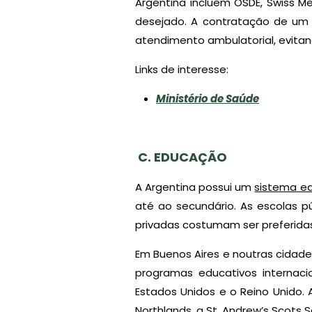
Argentina incluem OSDE, Swiss Me
desejado. A contratação de um
atendimento ambulatorial, evitan
Links de interesse:
Ministério de Saúde
C.
EDUCAÇÃO
A Argentina possui um
sistema e
até ao secundário. As escolas 
privadas costumam ser preferida
Em Buenos Aires e noutras cidade
programas educativos internaci
Estados Unidos e o Reino Unido.
Northlands, a St. Andrew’s Scots S