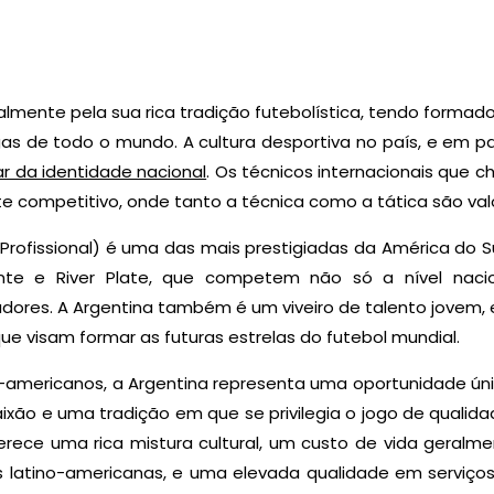
lmente pela sua rica tradição futebolística, tendo formad
s de todo o mundo. A cultura desportiva no país, e em par
lar da identidade nacional
. Os técnicos internacionais que
 competitivo, onde tanto a técnica como a tática são valo
ga Profissional) é uma das mais prestigiadas da América do
ente e River Plate, que competem não só a nível nac
adores. A Argentina também é um viveiro de talento jovem
 visam formar as futuras estrelas do futebol mundial.
ro-americanos, a Argentina representa uma oportunidade ún
aixão e uma tradição em que se privilegia o jogo de qualid
ferece uma rica mistura cultural, um custo de vida geral
latino-americanas, e uma elevada qualidade em serviç