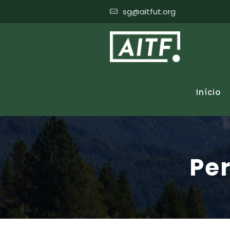
sg@aitfut.org
Início
Per