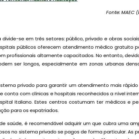
Fonte: MAEC 
 divide-se em três setores: público, privado e obras soc
spitais públicos oferecem atendimento médico gratuito pa
om profissionais altamente capacitados. No entanto, devid
podem ser longos, especialmente em zonas urbanas de
istema privado para garantir um atendimento mais rápido 
e conta com clínicas e hospitais reconhecidos a nível inte
ospital Italiano. Estes centros costumam ter médicos e p
ação para os expatriados.
 de saúde, é recomendável adquirir um que cubra uma amp
os no sistema privado se pagos de forma particular. As p