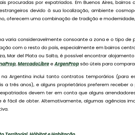
s procuradas por expatriados. Em Buenos Aires, bairros
strangeiros devido à sua localização, ambiente cosmopo
lmo, oferecem uma combinação de tradição e modernidade,
na varia consideravelmente consoante a zona e o tipo de p
ção com o resto do país, especialmente em bairros centrai
, Mar del Plata ou Salta, é possível encontrar alojament
naProp
,
MercadoLibre
e
ArgenProp
são úteis para compara
a Argentina inclui tanto contratos temporários (para 
is a três anos), e alguns proprietários preferem receber
s expatriados devem ter em conta que alguns arrendadores 
é fácil de obter. Alternativamente, algumas agências imo
iva.
 Territorial, Hábitat e Habitação