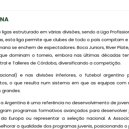
INA
ligas estruturado em várias divisões, sendo a Liga Profissi
pas, esta liga permite que clubes de todo o país compitam
mana se enchem de espectadores. Boca Juniors, River Plate
s que dominam o torneio, embora nas últimas décadas t
ral e Talleres de Córdoba, diversificando a competição.
acional) e nas divisões inferiores, o futebol argentin
ntos, o que resulta num sistema em que as equipas c
s grandes.
l, a Argentina é uma referência no desenvolvimento de jove
tegram programas formativos avançados para desenvolver 
a Europa ou representar a seleção nacional. A Associ
 melhorar a qualidade dos programas juvenis, posicionando 