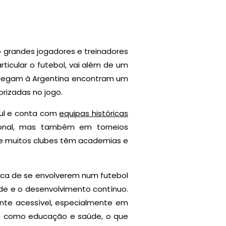
o grandes jogadores e treinadores
ticular o futebol, vai além de um
 chegam à Argentina encontram um
rizadas no jogo.
 Sul e conta com
equipas históricas
ional, mas também em torneios
, e muitos clubes têm academias e
ica de se envolverem num futebol
ade e o desenvolvimento contínuo.
mente acessível, especialmente em
os como educação e saúde, o que