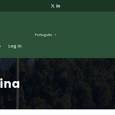
Português
o
Log in
tina