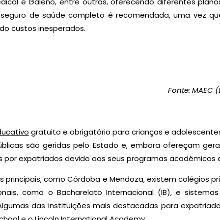
dical e Galeno, entre outras, oferecendo diferentes plan
 seguro de saúde completo é recomendada, uma vez qu
do custos inesperados.
Fonte: MAEC 
ducativo
gratuito e obrigatório para crianças e adolescentes
públicas são geridas pelo Estado e, embora ofereçam ger
s por expatriados devido aos seus programas académicos e 
s principais, como Córdoba e Mendoza, existem colégios p
onais, como o Bacharelato Internacional (IB), e sistem
 Algumas das instituições mais destacadas para expatriad
chool e o Lincoln International Academy.