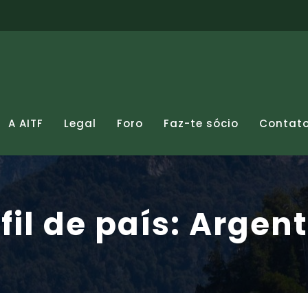
A AITF
Legal
Foro
Faz-te sócio
Contat
fil de país: Argen