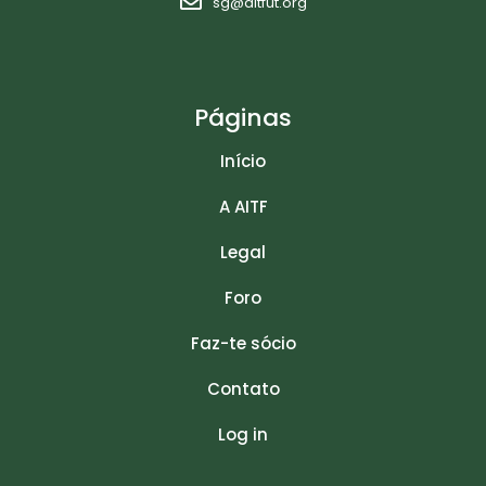
sg@aitfut.org
Páginas
Início
A AITF
Legal
Foro
Faz-te sócio
Contato
Log in