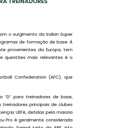
ARA TREINADORES
com o surgimento da Indian Super
rogramas de formação de base. À
nte provenientes da Europa, tem
as questões mais relevantes é o
ootball Confederation (AFC), que
a “D” para treinadores de base,
s treinadores principais de clubes
cenças UEFA, detidas pela maioria
 ou Pro é geralmente considerada
ação formal junto da AIFF. Isto