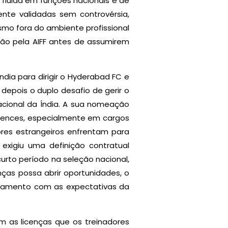
 fluida em funções nacionais e de
nte validadas sem controvérsia,
mo fora do ambiente profissional
ação pela AIFF antes de assumirem
dia para dirigir o Hyderabad FC e
epois o duplo desafio de gerir o
nacional da Índia. A sua nomeação
Licences, especialmente em cargos
res estrangeiros enfrentam para
exigiu uma definição contratual
urto período na seleção nacional,
ças possa abrir oportunidades, o
nhamento com as expectativas da
m as licenças que os treinadores