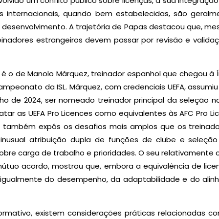
lvido um conflito público sobre licenças, a sua integração
s internacionais, quando bem estabelecidas, são geralme
esenvolvimento. A trajetória de Papas destacou que, mes
reinadores estrangeiros devem passar por revisão e valid
 é o de Manolo Márquez, treinador espanhol que chegou à Ín
mpeonato da ISL. Márquez, com credenciais UEFA, assumiu d
lho de 2024, ser nomeado treinador principal da seleção 
tratar as UEFA Pro Licences como equivalentes às AFC Pro 
o também expôs os desafios mais amplos que os treinado
inusual atribuição dupla de funções de clube e seleção 
bre carga de trabalho e prioridades. O seu relativamente c
mútuo acordo, mostrou que, embora a equivalência de licen
igualmente do desempenho, da adaptabilidade e do ali
mativo, existem considerações práticas relacionadas co