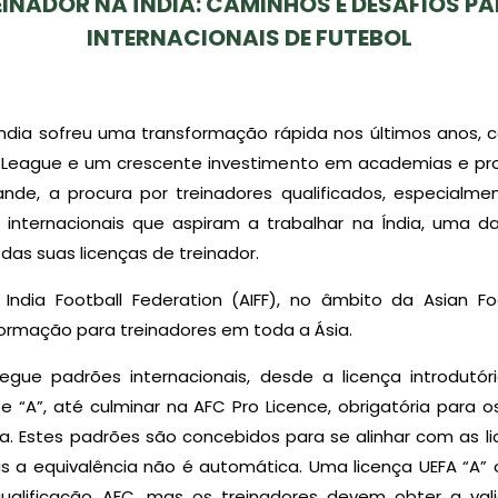
EINADOR NA ÍNDIA: CAMINHOS E DESAFIOS P
INTERNACIONAIS DE FUTEBOL
Índia sofreu uma transformação rápida nos últimos anos, 
I-League e um crescente investimento em academias e p
de, a procura por treinadores qualificados, especialme
 internacionais que aspiram a trabalhar na Índia, uma d
das suas licenças de treinador.
India Football Federation (AIFF), no âmbito da Asian F
rmação para treinadores em toda a Ásia.
gue padrões internacionais, desde a licença introdutóri
e “A”, até culminar na AFC Pro Licence, obrigatória para o
ria. Estes padrões são concebidos para se alinhar com as li
as a equivalência não é automática. Uma licença UEFA “A”
ualificação AFC, mas os treinadores devem obter a valid