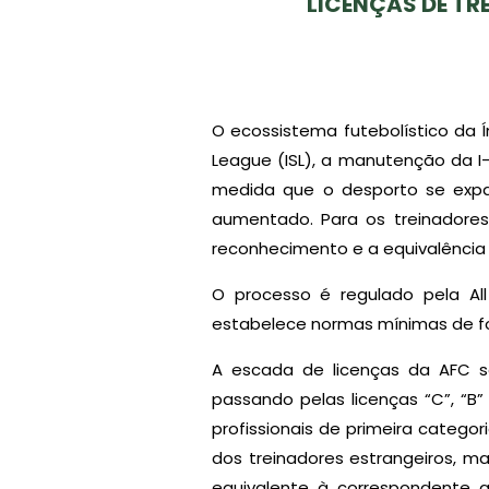
LICENÇAS DE TR
O ecossistema futebolístico da 
League (ISL), a manutenção da 
medida que o desporto se expan
aumentado. Para os treinadores
reconhecimento e a equivalência 
O processo é regulado pela All 
estabelece normas mínimas de fo
A escada de licenças da AFC se
passando pelas licenças “C”, “B” 
profissionais de primeira catego
dos treinadores estrangeiros, m
equivalente à correspondente q