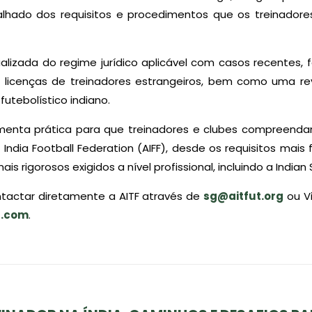
hado dos requisitos e procedimentos que os treinadores
alizada do regime jurídico aplicável com casos recentes, 
licenças de treinadores estrangeiros, bem como uma rev
utebolístico indiano.
enta prática para que treinadores e clubes compreend
 India Football Federation (AIFF), desde os requisitos mais
s rigorosos exigidos a nível profissional, incluindo a Indian
tactar diretamente a AITF através de
sg@aitfut.org
ou Vi
s.com
.