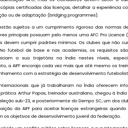
ópias certificadas das licenças, detalhar a experiência c
ação ou de adaptação (bridging programmes).
 estão sujeitos a um cumprimento rigoroso das normas de 
res principais possuam pelo menos uma AFC Pro Licence (o
os devem cumprir padrões mínimos. Os clubes que não cu
No futebol de base e nas academias, os requisitos são 
niciam a sua trajetória na Índia nestes níveis, esp
anto, a AIFF encoraja cada vez mais que até mesmo os t
alinhamento com a estratégia de desenvolvimento futebolíst
 internacionais que já trabalharam na Índia oferecem in
rática. Arthur Papas, treinador australiano, chegou à Índia
leção sub-23, e posteriormente do Dempo SC, um dos clu
sição da AIFF para aceitar licenças estrangeiras quando
com os objetivos de desenvolvimento juvenil da federação.