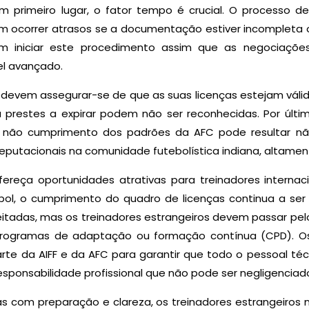
m primeiro lugar, o fator tempo é crucial. O processo d
 ocorrer atrasos se a documentação estiver incompleta 
vem iniciar este procedimento assim que as negociaçõ
el avançado.
s devem assegurar-se de que as suas licenças estejam vál
 prestes a expirar podem não ser reconhecidas. Por últim
 o não cumprimento dos padrões da AFC pode resultar n
utacionais na comunidade futebolística indiana, altamen
ereça oportunidades atrativas para treinadores internaci
ol, o cumprimento do quadro de licenças continua a ser i
tadas, mas os treinadores estrangeiros devem passar pelo
 programas de adaptação ou formação contínua (CPD). O
rte da AIFF e da AFC para garantir que todo o pessoal téc
ponsabilidade profissional que não pode ser negligenciad
as com preparação e clareza, os treinadores estrangeiros