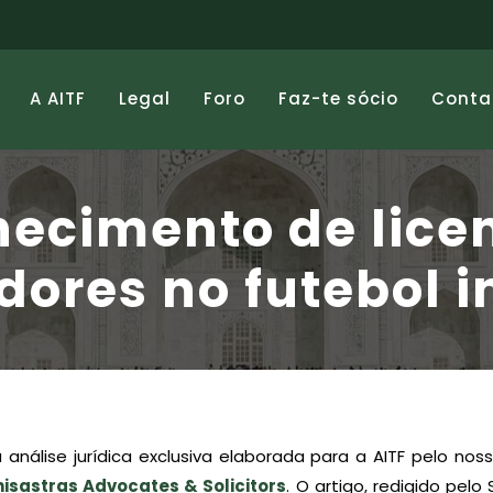
A AITF
Legal
Foro
Faz-te sócio
Conta
ecimento de lice
dores no futebol 
 análise jurídica exclusiva elaborada para a AITF pelo no
hisastras Advocates & Solicitors
. O artigo, redigido pelo