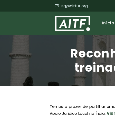
sg@aitfut.org
Início
Reconh
treina
Temos o prazer de partilhar uma
Apoio Jurídico Local na Índia,
Vid