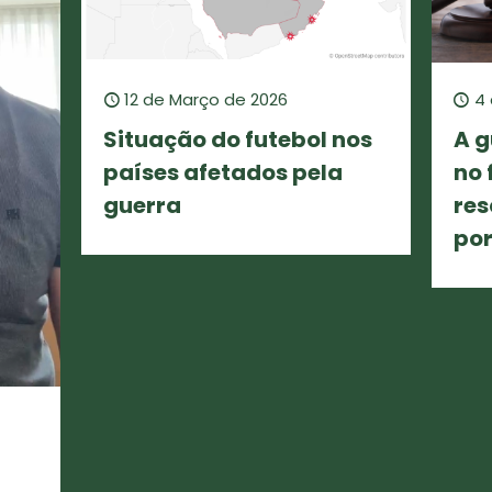
12 de Março de 2026
4 
Situação do futebol nos
A g
países afetados pela
no 
guerra
res
por
n