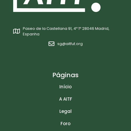
Paseo de la Castellana 91, 4º 1ª 28046 Madrid,
Espanha
sg@aitfut.org
Páginas
Início
A AITF
Legal
Foro