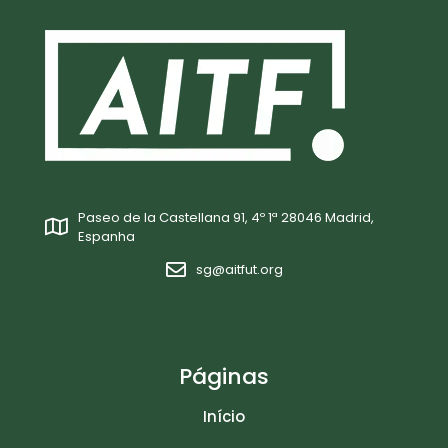
Paseo de la Castellana 91, 4º 1ª 28046 Madrid,
Espanha
sg@aitfut.org
Páginas
Início