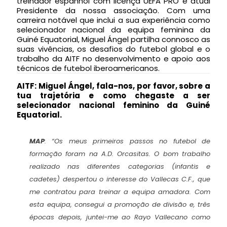
treinador espanhol com licença UEFA PRO e atual
Presidente da nossa associação. Com uma
carreira notável que inclui a sua experiência como
selecionador nacional da equipa feminina da
Guiné Equatorial, Miguel Ángel partilha connosco as
suas vivências, os desafios do futebol global e o
trabalho da AITF no desenvolvimento e apoio aos
técnicos de futebol iberoamericanos.
AITF: ⁠
⁠Miguel Ángel, fala-nos, por favor, sobre a
tua trajetória e como chegaste a ser
selecionador nacional feminino da Guiné
Equatorial.
MAP
:
“Os meus primeiros passos no futebol de
formação foram na A.D. Orcasitas. O bom trabalho
realizado nas diferentes categorias (infantis e
cadetes) despertou o interesse do Vallecas C.F., que
me contratou para treinar a equipa amadora. Com
esta equipa, consegui a promoção de divisão e, três
épocas depois, juntei-me ao Rayo Vallecano como